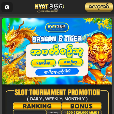
ေလာ့အင္