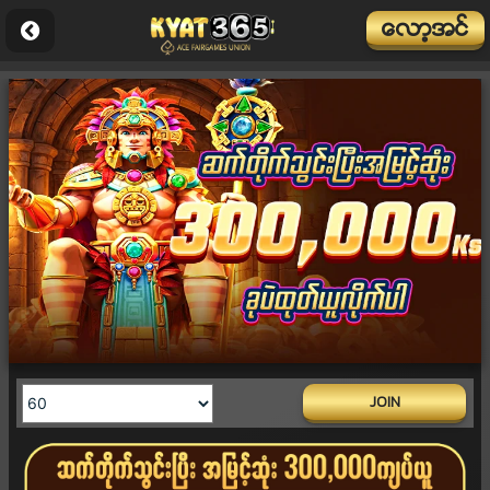
ေလာ့အင္
JOIN