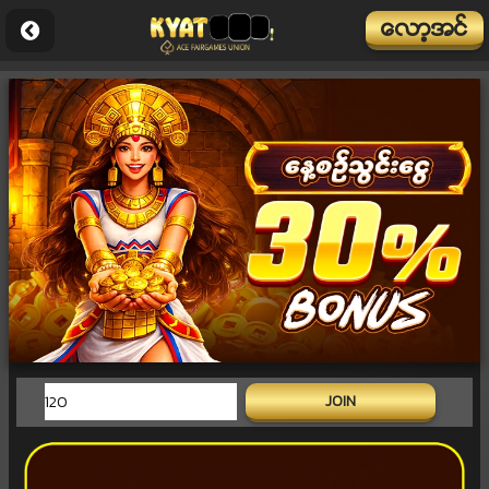
ေလာ့အင္
JOIN