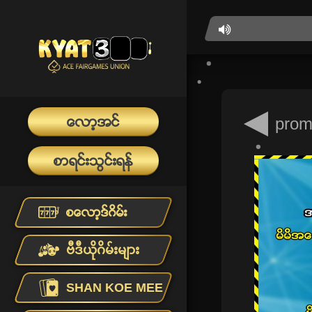
ေလာ့အင္
prom
စာရင္းသြင္းရန္
စေလာ့ဒ္ဂိမ္း
ဗီဒီယိုဂိမ်းများ
SHAN KOE MEE