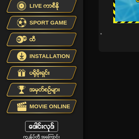
LIVE ကာစီႏုိ
SPORT GAME
ထီ
INSTALLATION
ပရိုမိုးရွင္း
အမွတ္စဥ္မ်ား
MOVIE ONLINE
ေဒါင္းလုဒ္
ကြ ်နု္ပ္တုိိ ့အေၾကာင္း